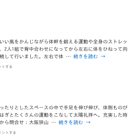
ちのいい風をかんじながら体幹を鍛える運動や全身のストレッ
、2人1組で背中合わせになってから左右に体をひねって向
続して行いました。左右で体 …
続きを読む
→
ントする
はゆったりとしたスペースの中で手足を伸び伸び、体側ものび
はぎとたくさんの運動をこなして太陽礼拝へ。充実した時
0時から問合せ：大阪狭山 …
続きを読む
→
メントする