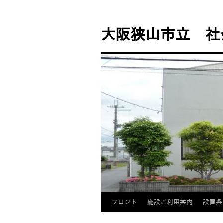
コ
ン
大阪狭山市立 社
テ
ン
ツ
へ
ス
キ
ッ
プ
フロント
施設ご利用案内
設置条