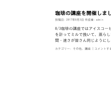
珈琲の講座を開催しま
投稿日:
2017年8月3日
作成者:
admin
8/3珈琲の講座ではアイスコー
を計ってミルで挽いて、蒸らし
間・速さが皆さん同じようにし
カテゴリー:
その他
,
講座
|
コメントす