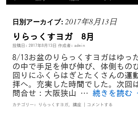
2017年8月13日
日別アーカイブ:
りらっくすヨガ 8月
投稿日:
2017年8月13日
作成者:
admin
8/13お盆のりらっくすヨガはゆっ
の中で手足を伸び伸び、体側もの
回りにふくらはぎとたくさんの運
拝へ。充実した時間でした。次回は9/
問合せ：大阪狭山 …
続きを読む
カテゴリー:
りらっくすヨガ
,
講座
|
コメントする