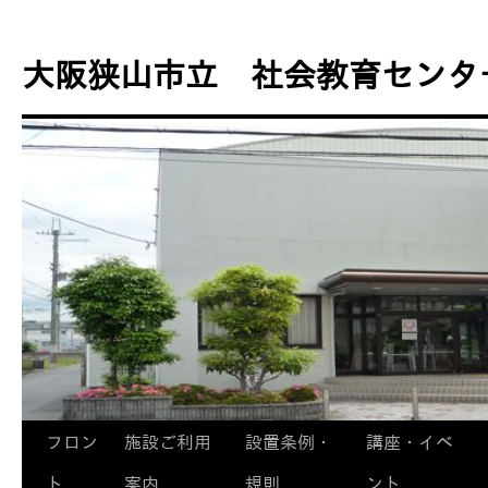
コ
ン
大阪狭山市立 社会教育センタ
テ
ン
ツ
へ
ス
キ
ッ
プ
フロン
施設ご利用
設置条例・
講座・イベ
ト
案内
規則
ント