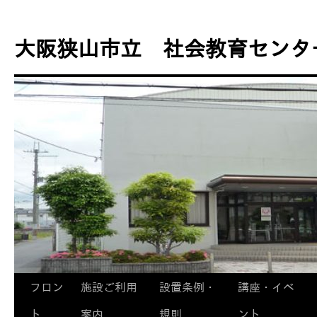
コ
ン
大阪狭山市立 社会教育センタ
テ
ン
ツ
へ
ス
キ
ッ
プ
フロン
施設ご利用
設置条例・
講座・イベ
ト
案内
規則
ント