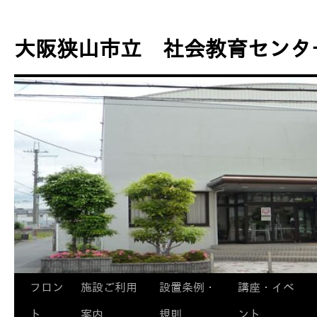
コ
ン
大阪狭山市立 社会教育センタ
テ
ン
ツ
へ
ス
キ
ッ
プ
フロン
施設ご利用
設置条例・
講座・イベ
ト
案内
規則
ント