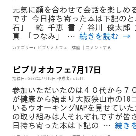
元気に顔を合わせて会話を楽しめ
です 今日持ち寄った本は下記の
石」 乾 千恵 書 / 谷川 俊太郎 
真 「つなみ」 …
続きを読む
→
カテゴリー:
ビブリオカフェ
,
講座
|
コメントする
ビブリオカフェ7月17日
投稿日:
2022年7月18日
作成者:
staff
参加いただいたのは４０代から７
が健康から始まり大阪狭山市の10
いるウオーキングMAPを見せてい
の取り組みは人それぞれですが皆
日持ち寄った本は下記の …
続き