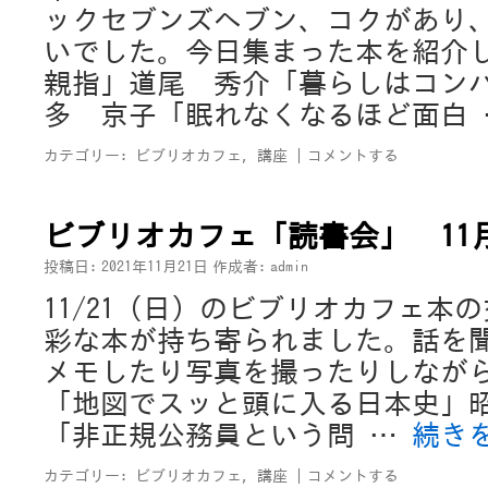
ックセブンズヘブン、コクがあり
いでした。今日集まった本を紹介
親指」道尾 秀介「暮らしはコン
多 京子「眠れなくなるほど面白
カテゴリー:
ビブリオカフェ
,
講座
|
コメントする
ビブリオカフェ「読書会」 11
投稿日:
2021年11月21日
作成者:
admin
11/21（日）のビブリオカフェ本
彩な本が持ち寄られました。話を
メモしたり写真を撮ったりしなが
「地図でスッと頭に入る日本史」
「非正規公務員という問 …
続き
カテゴリー:
ビブリオカフェ
,
講座
|
コメントする