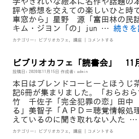
学やきれいな絵本に名作や話題の
評や感想を交えての楽しいひと時で
車窓から」星野 源「富田林の民話
キム・ジヨン「の」jun …
続き
カテゴリー:
ビブリオカフェ
,
講座
|
コメントする
ビブリオカフェ「読書会」 11
投稿日:
2020年11月15日
作成者:
admin
本日はブレンドコーヒーとほうじ
記6冊が集まりました。「おらおら
竹 千佐子「完全犯罪の恋」田中
る」美智子「ＡＰＤ＝聴覚情報処
えているのに聞き取れない人た 
カテゴリー:
ビブリオカフェ
,
講座
|
コメントする