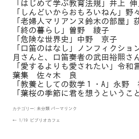
「はじめて学ぶ教育法規」井上 伸
「しんどいからおもろいねん」野
「老婦人マリアンヌ鈴木の部屋」
「終の暮らし」曽野 綾子
「危険な世界史」中野 京子
「口笛のはなし」ノンフィクショ
月さんと、口笛奏者の武田裕煕さ
「愛するよりも愛されたい」令和
葉集 佐々木 良
「教養としての数学１・A」永野 
「葉桜の季節に君を想うというこ
カテゴリー:
未分類
パーマリンク
←
1/19 ビブリオカフェ