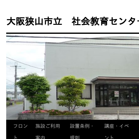
コ
ン
大阪狭山市立 社会教育センタ
テ
ン
ツ
へ
ス
キ
ッ
プ
フロン
施設ご利用
設置条例・
講座・イベ
ト
案内
規則
ント