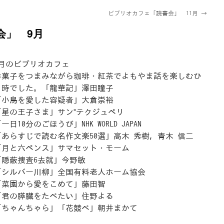
ビブリオカフェ「読書会」 11月
→
会」 9月
9月のビブリオカフェ
お菓子をつまみながら珈琲・紅茶でよもやま話を楽しむひ
と時でした。「龍華記」澤田瞳子
「小鳥を愛した容疑者」大倉崇裕
「星の王子さま」サン⁼テクジュペリ
一日10分のごほうび」NHK WORLD JAPAN
「あらすじで読む名作文楽50選」高木 秀樹, 青木 信二
「月と六ペンス」サマセット・モーム
「隠蔽捜査6去就」今野敏
「シルバー川柳」全国有料老人ホーム協会
「菜園から愛をこめて」藤田智
「君の膵臓をたべたい」住野よる
「ちゃんちゃら」「花競べ」朝井まかて