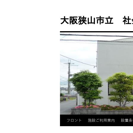
コ
ン
大阪狭山市立 社
テ
ン
ツ
へ
ス
キ
ッ
プ
フロント
施設ご利用案内
設置条