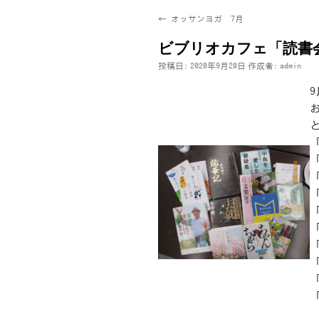
←
オッサンヨガ 7月
ビブリオカフェ「読書
投稿日:
2020年9月20日
作成者:
admin
「