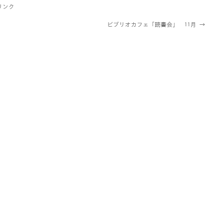
リンク
ビブリオカフェ「読書会」 11月
→