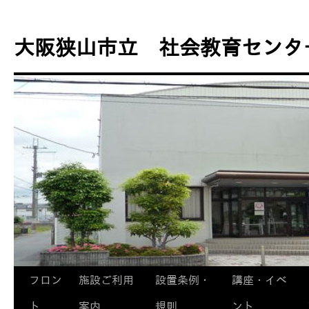
コ
ン
大阪狭山市立 社会教育センタ
テ
ン
ツ
へ
ス
キ
ッ
プ
フロン
施設ご利用
設置条例・
講座・イベ
ト
案内
規則
ント