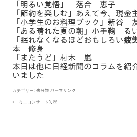
「明るい覚悟」 落合 恵子
「節約を楽しむ」あえて今、現金
「小学生のお料理ブック」新谷 
「ある晴れた夏の朝」小手鞠 る
「眠れなくなるほどおもしろい
疲
本 修身
「またうど」村木 嵐
本日は他に日経新聞のコラムを紹
いました
カテゴリー:
未分類
パーマリンク
←
ミニコンサート3.22