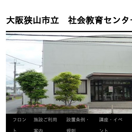
コ
ン
大阪狭山市立 社会教育センタ
テ
ン
ツ
へ
ス
キ
ッ
プ
フロン
施設ご利用
設置条例・
講座・イベ
ト
案内
規則
ント