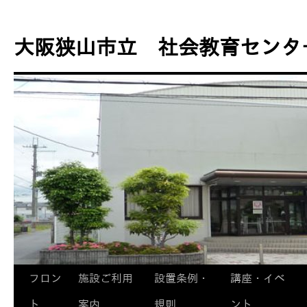
コ
ン
大阪狭山市立 社会教育センタ
テ
ン
ツ
へ
ス
キ
ッ
プ
フロン
施設ご利用
設置条例・
講座・イベ
ト
案内
規則
ント