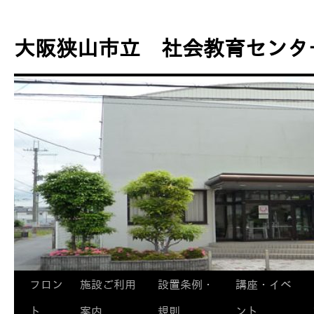
コ
ン
大阪狭山市立 社会教育センタ
テ
ン
ツ
へ
ス
キ
ッ
プ
フロン
施設ご利用
設置条例・
講座・イベ
ト
案内
規則
ント