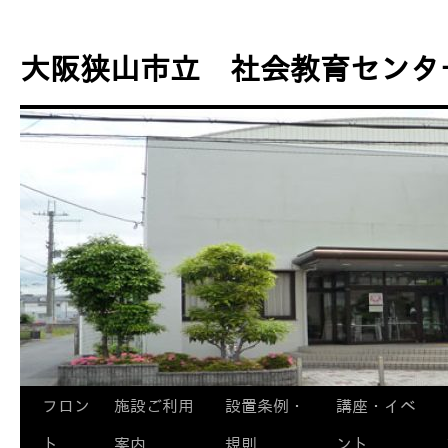
コ
ン
大阪狭山市立 社会教育センタ
テ
ン
ツ
へ
ス
キ
ッ
プ
フロン
施設ご利用
設置条例・
講座・イベ
ト
案内
規則
ント