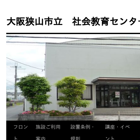
コ
ン
大阪狭山市立 社会教育センタ
テ
ン
ツ
へ
ス
キ
ッ
プ
フロン
施設ご利用
設置条例・
講座・イベ
ト
案内
規則
ント