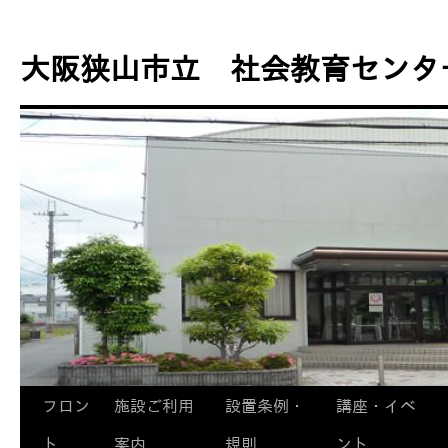
コ
ン
大阪狭山市立 社会教育センタ
テ
ン
ツ
へ
ス
キ
ッ
プ
フロン
施設ご利用
設置条例・
講座・イベ
ト
案内
規則
ント