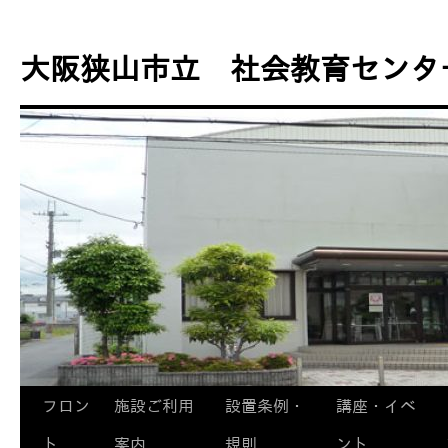
コ
ン
大阪狭山市立 社会教育センタ
テ
ン
ツ
へ
ス
キ
ッ
プ
フロン
施設ご利用
設置条例・
講座・イベ
ト
案内
規則
ント