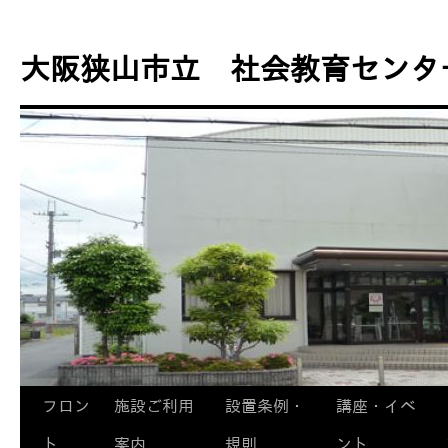
コ
ン
大阪狭山市立 社会教育センタ
テ
ン
ツ
へ
ス
キ
ッ
プ
フロン
施設ご利用
設置条例・
講座・イベ
ト
案内
規則
ント