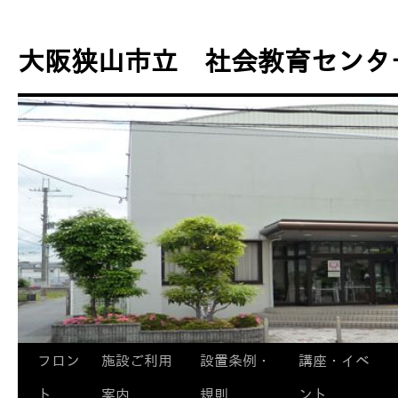
コ
ン
大阪狭山市立 社会教育センタ
テ
ン
ツ
へ
ス
キ
ッ
プ
フロン
施設ご利用
設置条例・
講座・イベ
ト
案内
規則
ント